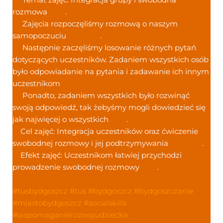
rozmowa
.
Zajęcia rozpoczęliśmy rozmową o naszym
samopoczuciu
.
Następnie zaczęliśmy losowanie różnych pytań
dotyczących uczestników. Zadaniem wszystkich osób
było odpowiadanie na pytania i zadawanie ich innym
uczestnikom
Ponadto, zadaniem wszystkich było rozwinąć
swoją odpowiedź, tak żebyśmy mogli dowiedzieć się
jak najwięcej o wszystkich
.
Cel zajęć: Integracja uczestników oraz ćwiczenie
swobodnej rozmowy i jej podtrzymywania
.
Efekt zajęć: Uczestnikom łatwiej przychodzi
prowadzenie swobodnej rozmowy
.
#tusbydgoszcz
#tus
#bydgoszcz
#bydgoszczanie
#miastobydgoszcz
#socialskills
#wspomaganierozwojudziecka