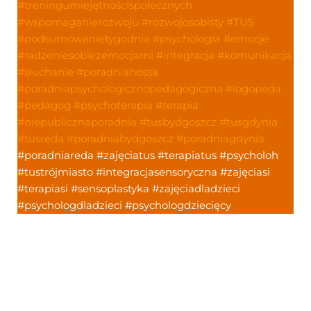
#treningumiejętnościspołecznych
#wspomaganierozwoju
#rozwojosobisty
#TUS
#podsumowanietygodnia
#psychologia
#emocje
#radzeniesobiezemocjami
#integracja
#komunikacja
#słuchanie
#poradniahossa
#poradniapsychologicznopedagogiczna
#logopeda
#pedagog
#psychoterapia
#terapia
#niepublicznaporadnia
#tusbydgoszcz
#tusgdynia
#tusreda
#poradniabydgoszcz
#poradniagdynia
#poradniareda #zajęciatus #terapiatus #psycholoh
#tustrójmiasto #integracjasensoryczna #zajęciasi
#terapiasi #sensoplastyka #zajęciadladzieci
#psychologdladzieci #psychologdziecięcy