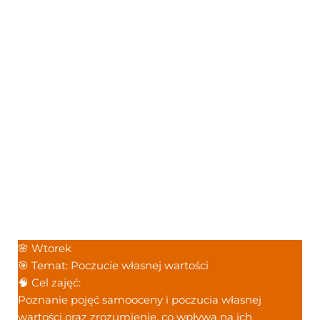
🌸 Wtorek
🎯 Temat: Poczucie własnej wartości
🧠 Cel zajęć:
Poznanie pojęć samooceny i poczucia własnej
wartości oraz zrozumienie, co wpływa na ich