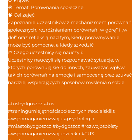
🎯 Temat: Porównania społeczne
🧠 Cel zajęć:
Zapoznanie uczestników z mechanizmem porównań
społecznych, rozróżnianiem porównań ,,w górę” i „w
dół” oraz refleksją nad tym, kiedy porównywanie
może być pomocne, a kiedy szkodzić.
🌱 Czego uczestnicy się nauczyli:
Uczestnicy nauczyli się rozpoznawać sytuacje, w
których porównują się do innych, zauważać wpływ
takich porównań na emocje i samoocenę oraz szukać
bardziej wspierających sposobów myślenia o sobie.
#tusbydgoszcz #tus
#treningumiejętnościspołecznych #socialskills
#wspomaganierozwoju #psychologia
#miastobydgoszcz #bydgoszcz #rozwojosobisty
#wspomaganierozwojudziecka #TUS