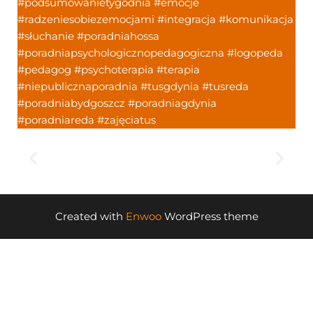
#podsumowanietygodnia #emocje
#radzeniesobiezemocjami #integracja #komunikacja
#słuchanie #poradniahossa
#poradniapsychologicznopedagogiczna #logopeda
#pedagog #psychoterapia #terapia
#niepublicznaporadnia #tusgdynia #tusreda
#poradniabydgoszcz #poradniagdynia
#poradniareda #zajęciatus
Created with
Enwoo
WordPress theme