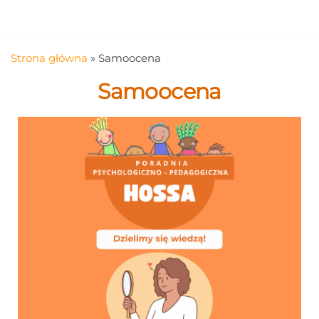
Strona główna
»
Samoocena
Samoocena