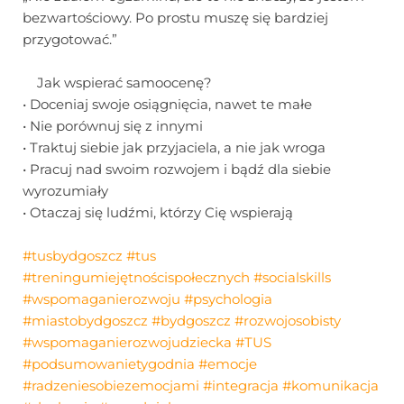
bezwartościowy. Po prostu muszę się bardziej
przygotować.”
Jak wspierać samoocenę?
• Doceniaj swoje osiągnięcia, nawet te małe
• Nie porównuj się z innymi
• Traktuj siebie jak przyjaciela, a nie jak wroga
• Pracuj nad swoim rozwojem i bądź dla siebie
wyrozumiały
• Otaczaj się ludźmi, którzy Cię wspierają
#tusbydgoszcz
#tus
#treningumiejętnościspołecznych
#socialskills
#wspomaganierozwoju
#psychologia
#miastobydgoszcz
#bydgoszcz
#rozwojosobisty
#wspomaganierozwojudziecka
#TUS
#podsumowanietygodnia
#emocje
#radzeniesobiezemocjami
#integracja
#komunikacja