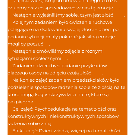
Zajęcia zaczęliśmy od omówienia tego, co dziś
czujemy oraz co spowodowało w nas tę emocję
.
Następnie wyjaśniliśmy sobie, czym jest złość
.
Kolejnym zadaniem było ćwiczenie ruchowe
polegające na skalowaniu swojej złości – dzieci po
podaniu sytuacji miały pokazać jak silną emocję
mogliby poczuć
.
Następnie omówiliśmy zdjęcia z różnymi
sytuacjami społecznymi
.
Zadaniem dzieci było podanie przykładów,
dlaczego osoby na zdjęciu czują złość
.
Na koniec zajęć zadaniem przedszkolaków było
podzielenie sposobów radzenia sobie ze złością na te,
które mogą kogoś skrzywdzić i na te, które są
bezpieczne
.
Cel zajęć: Psychoedukacja na temat złości oraz
konstruktywnych i niekonstruktywnych sposobów
radzenia sobie z nią
.
Efekt zajęć: Dzieci wiedzą więcej na temat złości i