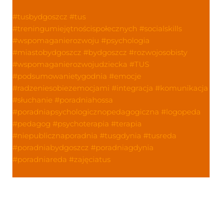
#tusbydgoszcz
#tus
#treningumiejętnościspołecznych
#socialskills
#wspomaganierozwoju
#psychologia
#miastobydgoszcz
#bydgoszcz
#rozwojosobisty
#wspomaganierozwojudziecka
#TUS
#podsumowanietygodnia
#emocje
#radzeniesobiezemocjami
#integracja
#komunikacja
#słuchanie
#poradniahossa
#poradniapsychologicznopedagogiczna
#logopeda
#pedagog
#psychoterapia
#terapia
#niepublicznaporadnia
#tusgdynia
#tusreda
#poradniabydgoszcz
#poradniagdynia
#poradniareda
#zajęciatus