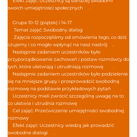
Efekt zajęć: Uczestnicy są bardziej świadomi
swoich umiejętności społecznych
.
Grupa 10-12 (piątek) i 14-17
Temat zajęć: Swobodny dialog
Zajęcia rozpoczęliśmy od omówienia tego, co dziś
czujemy i co mogło wpłynąć na nasz nastrój
.
Następnie zadaniem uczestników było
przyporządkowanie zachowań i postaw rozmówcy do
tych, które ułatwiają i utrudniają rozmowę
.
Następnie zadaniem uczestników było podzielenie
się na mniejsze grupy i przeprowadzić swobodną
rozmowę na podstawie przykładowych pytań
.
Uczestnicy mieli zwrócić szczególną uwagę na to
co ułatwia i utrudnia rozmowę
Cel zajęć: Przećwiczenie umiejętności swobodnej
rozmowy
Efekt zajęć: Uczestnicy wiedzą jak prowadzić
swobodne dialogi
.